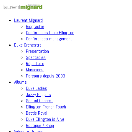
Laurent Mignard
Biographie
Conférences Duke Ellington
Conférences management
Duke Orchestra
Présentation
Spectacles
Répertoire
Musiciens
Parcours depuis 2003
Albums
Duke Ladies
Jazzy Poppins
Sacred Concert
Ellington French Touch
Battle Royal
Duke Ellington is Alive
Boutique / Shop
Videos – Presse