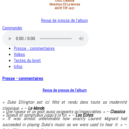
CHOC
Classica
Sélection CD
Le Monde
MUST
TSF Jazz
Revue de presse de l’album
Commander
Presse - commentaires
Vidéos
Textes du livret
Infos
Presse - commentaires
Revue de presse de l’album
« Duke Ellington est ici fêté et rendu dans toute sa modernité
classique. » –
Le Monde
« Une rigueur et un goût aussi exigeants qu’impeccables. » –
Classica
« Soyeux et somptueux jusqu’à la fin. » –
Les Echos
« It was almost unbelievable how exactly Laurent Mignard had
succeeded in playing Duke’s music as we were used to hear it. » –