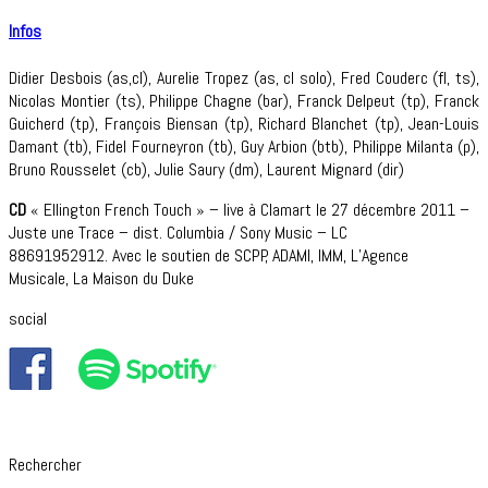
Infos
Didier Desbois (as,cl), Aurelie Tropez (as, cl solo), Fred Couderc (fl, ts),
Nicolas Montier (ts), Philippe Chagne (bar), Franck Delpeut (tp), Franck
Guicherd (tp), François Biensan (tp), Richard Blanchet (tp), Jean-Louis
Damant (tb), Fidel Fourneyron (tb), Guy Arbion (btb), Philippe Milanta (p),
Bruno Rousselet (cb), Julie Saury (dm), Laurent Mignard (dir)
CD
« Ellington French Touch » – live à Clamart le 27 décembre 2011 –
Juste une Trace – dist. Columbia / Sony Music – LC
88691952912. Avec le soutien de SCPP, ADAMI, IMM, L’Agence
Musicale, La Maison du Duke
social
Rechercher