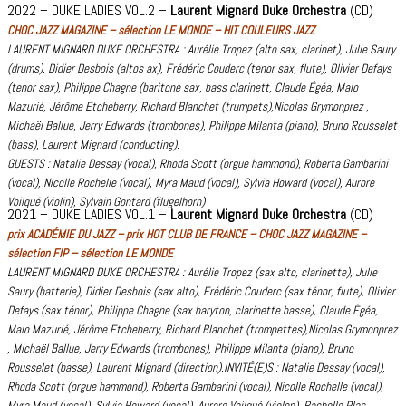
2022 – DUKE LADIES VOL.2 –
Laurent Mignard Duke Orchestra
(CD)
CHOC JAZZ MAGAZINE – sélection LE MONDE – HIT COULEURS JAZZ
LAURENT MIGNARD DUKE ORCHESTRA : Aurélie Tropez (alto sax, clarinet), Julie Saury
(drums), Didier Desbois (altos ax), Frédéric Couderc (tenor sax, flute), Olivier Defays
(tenor sax), Philippe Chagne (baritone sax, bass clarinett, Claude Égéa, Malo
Mazurié, Jérôme Etcheberry, Richard Blanchet (trumpets),Nicolas Grymonprez ,
Michaël Ballue, Jerry Edwards (trombones), Philippe Milanta (piano), Bruno Rousselet
(bass), Laurent Mignard (conducting).
GUESTS : Natalie Dessay (vocal), Rhoda Scott (orgue hammond), Roberta Gambarini
(vocal), Nicolle Rochelle (vocal), Myra Maud (vocal), Sylvia Howard (vocal), Aurore
Voilqué (violin), Sylvain Gontard (flugelhorn)
2021 – DUKE LADIES VOL.1 –
Laurent Mignard Duke Orchestra
(CD)
prix ACADÉMIE DU JAZZ – prix HOT CLUB DE FRANCE – CHOC JAZZ MAGAZINE –
sélection FIP – sélection LE MONDE
LAURENT MIGNARD DUKE ORCHESTRA : Aurélie Tropez (sax alto, clarinette), Julie
Saury (batterie), Didier Desbois (sax alto), Frédéric Couderc (sax ténor, flute), Olivier
Defays (sax ténor), Philippe Chagne (sax baryton, clarinette basse), Claude Égéa,
Malo Mazurié, Jérôme Etcheberry, Richard Blanchet (trompettes),Nicolas Grymonprez
, Michaël Ballue, Jerry Edwards (trombones), Philippe Milanta (piano), Bruno
Rousselet (basse), Laurent Mignard (direction).
INVITÉ(E)S : Natalie Dessay (vocal),
Rhoda Scott (orgue hammond), Roberta Gambarini (vocal), Nicolle Rochelle (vocal),
Myra Maud (vocal), Sylvia Howard (vocal), Aurore Voilqué (violon), Rachelle Plas