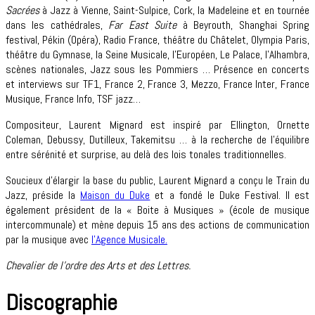
Sacrées
à Jazz à Vienne, Saint-Sulpice, Cork, la Madeleine et en tournée
dans les cathédrales,
Far East Suite
à Beyrouth, Shanghai Spring
festival, Pékin (Opéra), Radio France, théâtre du Châtelet, Olympia Paris,
théâtre du Gymnase, la Seine Musicale, l’Européen, Le Palace, l’Alhambra,
scènes nationales, Jazz sous les Pommiers … Présence en concerts
et interviews sur TF1, France 2, France 3, Mezzo, France Inter, France
Musique, France Info, TSF jazz…
Compositeur, Laurent Mignard est inspiré par Ellington, Ornette
Coleman, Debussy, Dutilleux, Takemitsu … à la recherche de l’équilibre
entre sérénité et surprise, au delà des lois tonales traditionnelles.
Soucieux d’élargir la base du public, Laurent Mignard a conçu le Train du
Jazz, préside la
Maison du Duke
et a fondé le Duke Festival. Il est
également président de la « Boite à Musiques » (école de musique
intercommunale) et mène depuis 15 ans des actions de communication
par la musique avec
l’Agence Musicale.
Chevalier de l’ordre des Arts et des Lettres.
Discographie