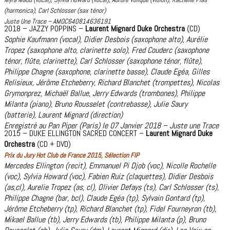
(harmonica), Carl Schlosser (sax ténor)
Juste Une Trace – AMOC640814636191
2018 – JAZZY POPPINS –
Laurent Mignard Duke Orchestra
(CD)
Sophie Kaufmann (vocal), Didier Desbois (saxophone alto), Aurélie
Tropez (saxophone alto, clarinette solo), Fred Couderc (saxophone
ténor, flûte, clarinette), Carl Schlosser (saxophone ténor, flûte),
Philippe Chagne (saxophone, clarinette basse), Claude Egéa, Gilles
Relisieux, Jérôme Etcheberry, Richard Blanchet (trompettes), Nicolas
Grymonprez, Michaël Ballue, Jerry Edwards (trombones), Philippe
Milanta (piano), Bruno Rousselet (contrebasse), Julie Saury
(batterie),
Laurent Mignard (direction)
Enregistré au Pan Piper (Paris) le 07 Janvier 2018 – Juste une Trace
2015 – DUKE ELLINGTON SACRED CONCERT –
Laurent Mignard Duke
Orchestra
(CD + DVD)
Prix du Jury Hot Club de France 2015, Sélection FIP
Mercedes Ellington (recit), Emmanuel Pi Djob (voc), Nicolle Rochelle
(voc), Sylvia Howard (voc), Fabien Ruiz (claquettes), Didier Desbois
(as,cl), Aurelie Tropez (as, cl), Olivier Defays (ts), Carl Schlosser (ts),
Philippe Chagne (bar, bcl), Claude Egéa (tp), Sylvain Gontard (tp),
Jérôme Etcheberry (tp), Richard Blanchet (tp), Fidel Fourneyron (tb),
Mikael Ballue (tb), Jerry Edwards (tb), Philippe Milanta (p), Bruno