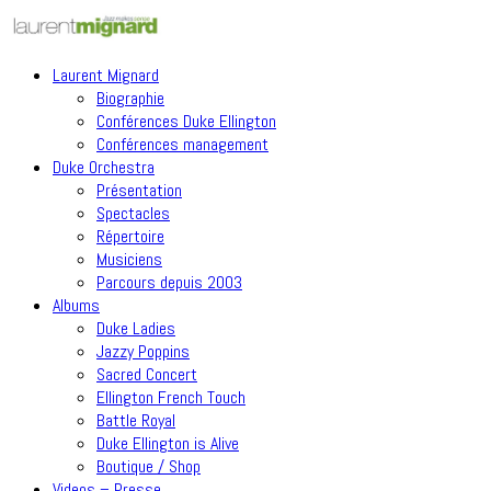
Laurent Mignard
Biographie
Conférences Duke Ellington
Conférences management
Duke Orchestra
Présentation
Spectacles
Répertoire
Musiciens
Parcours depuis 2003
Albums
Duke Ladies
Jazzy Poppins
Sacred Concert
Ellington French Touch
Battle Royal
Duke Ellington is Alive
Boutique / Shop
Videos – Presse