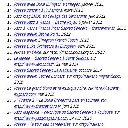
Presse allée Duke Ellington à Limoges
,
janvier 2011
Presse concert à l’Alhambra
, mars 2011
Jazz mag LMDO au Collège des Bernardins
,
juin 2011
Presse Jazz à Vienne – Battle Royal
,
5 juillet 2011
Jazz à Vienne France Inter Sacred Concert – franceinter.fr
, 2011
Presse album Battle Royal
,
2012
Presse album Ellington French Touch
,
2012
Presse Duke Orchestra à l’Européen
,
avril 2013
ournée en Chine
, sur http://french.china.org.cn,
2013
Le Monde – Sacred Concert à Saint Sulpice
, sur
http://www.lemonde.fr
,
21 mai 2014
Presse Sacred Concert La Madeleine
,
octobre 2014
Presse album Sacred Concert
, sur
http://laurent-mignard.com
,
2015
Presse Le grand blond et la musique noire
, sur
http://laurent-
mignard.com
,
mai 2015
JT France 2 – Le Duke Orchestra part en tournée
, sur
http://www.francetvinfo.fr
, juin 2015
Jazz Magazine – chronique du Sacred Concert à Toulouse
, sur
http://www.jazzmagazine.com
,
14 juin 2015
Presse – le tour des cathédrales
, sur
http://laurent-