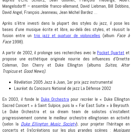
Mangelsdorff – ensemble franco-allemand, David Liebman, Bill Dobbins,
David Angel, François Jeanneau, Jean Michel Bardez …
Après s’être investi dans la plupart des styles du jazz, il pose les
bases d’une musique écrite et libre, au-delà des styles, et réussit la
fusion entre un
trio jazz et quatuor de violoncelles
(album
Face à
Face
1998).
A partir de 2002, il prolonge ses recherches avec le
Pocket Quartet
et
propose une esthétique originale nourrie des influences d’Ornette
Coleman, Don Cherry et Duke Ellington (albums
Suites
,
Alter
Tropicus
et
Good News
).
Révélation 2005 Jazz à Juan, 1er prix jazz instrumental
Lauréat du Concours National de jazz La Défense 2002
En 2003, il fonde le
Duke Orchestra
pour recréer le « Duke Ellington
Sacred Concert » à Saint Sulpice, puis la « Far East Suite » à Beyrouth.
Le Duke Orchestra et sa dream team de solistes s’installent
progressivement comme le meilleur orchestre ellingtonien en activité
(selon la
Duke Ellington Music Society
), pour projeter l’héritage en
concerts et (re)créations sur les plus grandes scènes :
Musiques