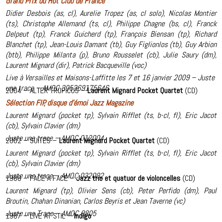
Grand Prix du Hot Club de France
Didier Desbois (as, cl), Aurelie Tropez (as, cl solo), Nicolas Montier
(ts), Christophe Allemand (ts, cl), Philippe Chagne (bs, cl), Franck
Delpeut (tp), Franck Guicherd (tp), François Biensan (tp), Richard
Blanchet (tp), Jean-Louis Damant (tb), Guy Figlionlos (tb), Guy Arbion
(btb), Philippe Milanta (p), Bruno Rousselet (cb), Julie Saury (dm),
Laurent Mignard (dir), Patrick Bacqueville (voc)
Live à Versailles et Maisons-Laffitte les 7 et 16 janvier 2009 – Juste
une trace – AMOC 305369175646
2004 – ALTER TROPICUS –
Laurent Mignard Pocket Quartet
(CD)
Sélection FIP, disque d’émoi Jazz Magazine
Laurent Mignard (pocket tp), Sylvain Rifflet (ts, b-cl, fl), Eric Jacot
(cb), Sylvain Clavier (dm)
Juste une trace – AMOC 012004
2002 – SUITES –
Laurent Mignard Pocket Quartet
(CD)
Laurent Mignard (pocket tp), Sylvain Rifflet (ts, b-cl, fl), Eric Jacot
(cb), Sylvain Clavier (dm)
Juste une trace – AMOC 032002
1988 – FACE A FACE –
Jazz trio et quatuor de violoncelles
(CD)
Laurent Mignard (tp), Olivier Sens (cb), Peter Perfido (dm), Paul
Broutin, Chahan Dinanian, Carlos Beyris et Jean Taverne (vc)
Juste une Trace – AMOC 9805
1987 – LIVE AT STIL –
Indigo