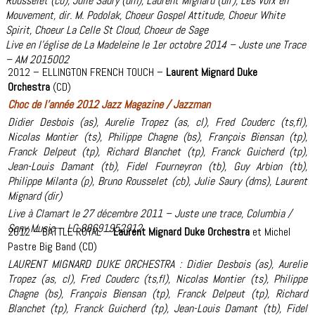
Rousselet (cb), Julie Saury (dm), Laurent Mignard (dir), Les Voix en
Mouvement, dir. M. Podolak, Choeur Gospel Attitude, Choeur White
Spirit, Choeur La Celle St Cloud, Choeur de Sage
Live en l’église de La Madeleine le 1er octobre 2014 – Juste une Trace
– AM 2015002
2012 – ELLINGTON FRENCH TOUCH –
Laurent Mignard Duke
Orchestra
(CD)
Choc de l’année 2012 Jazz Magazine / Jazzman
Didier Desbois (as), Aurelie Tropez (as, cl), Fred Couderc (ts,fl),
Nicolas Montier (ts), Philippe Chagne (bs), François Biensan (tp),
Franck Delpeut (tp), Richard Blanchet (tp), Franck Guicherd (tp),
Jean-Louis Damant (tb), Fidel Fourneyron (tb), Guy Arbion (tb),
Philippe Milanta (p), Bruno Rousselet (cb), Julie Saury (dms), Laurent
Mignard (dir)
Live à Clamart le 27 décembre 2011 – Juste une trace, Columbia /
Sony Music – LC 88691952912
2012 – BATTLE ROYAL –
Laurent Mignard Duke Orchestra
et Michel
Pastre Big Band (CD)
LAURENT MIGNARD DUKE ORCHESTRA : Didier Desbois (as), Aurelie
Tropez (as, cl), Fred Couderc (ts,fl), Nicolas Montier (ts), Philippe
Chagne (bs), François Biensan (tp), Franck Delpeut (tp), Richard
Blanchet (tp), Franck Guicherd (tp), Jean-Louis Damant (tb), Fidel