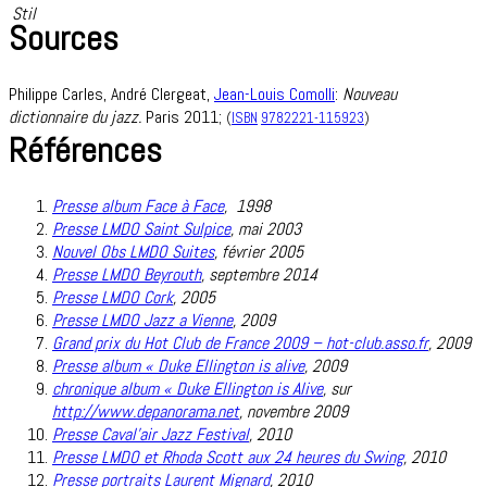
Stil
Sources
Philippe Carles, André Clergeat,
Jean-Louis Comolli
:
Nouveau
dictionnaire du jazz.
Paris 2011;
(
ISBN
9782221-115923
)
Références
Presse album Face à Face
,
1998
Presse LMDO Saint Sulpice
,
mai 2003
Nouvel Obs LMDO Suites
,
février 2005
Presse LMDO Beyrouth
,
septembre 2014
Presse LMDO Cork
,
2005
Presse LMDO Jazz a Vienne
,
2009
Grand prix du Hot Club de France 2009 – hot-club.asso.fr
, 2009
Presse album « Duke Ellington is alive
,
2009
chronique album « Duke Ellington is Alive
, sur
http://www.depanorama.net
,
novembre 2009
Presse Caval’air Jazz Festival
,
2010
Presse LMDO et Rhoda Scott aux 24 heures du Swing
,
2010
Presse portraits Laurent Mignard
,
2010