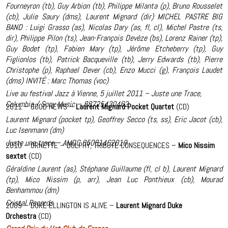
Fourneyron (tb), Guy Arbion (tb), Philippe Milanta (p), Bruno Rousselet
(cb), Julie Saury (dms), Laurent Mignard (dir) MICHEL PASTRE BIG
BAND : Luigi Grasso (as), Nicolas Dary (as, fl, cl), Michel Pastre (ts,
dir), Philippe Pilon (ts), Jean-François Devèze (bs), Lorenz Rainer (tp),
Guy Bodet (tp), Fabien Mary (tp), Jérôme Etcheberry (tp), Guy
Figlionlos (tb), Patrick Bacqueville (tb), Jerry Edwards (tb), Pierre
Christophe (p), Raphael Dever (cb), Enzo Mucci (g), François Laudet
(dms) INVITÉ : Marc Thomas (voc)
Live au festival Jazz à Vienne, 5 juillet 2011 – Juste une Trace,
Columbia / Sony Music – 88725430462
2011 – GOOD NEWS –
Laurent Mignard Pocket Quartet
(CD)
Laurent Mignard (pocket tp), Geoffrey Secco (ts, ss), Eric Jacot (cb),
Luc Isenmann (dm)
Juste une trace – AMOC 85081462019
2010 – ORNETTE – DOLPHY, TRIBUTE CONSEQUENCES –
Mico Nissim
sextet
(CD)
Géraldine Laurent (as), Stéphane Guillaume (fl, cl b), Laurent Mignard
(tp), Mico Nissim (p, arr), Jean Luc Ponthieux (cb), Mourad
Benhammou (dm)
Cristal Records
2009 – DUKE ELLINGTON IS ALIVE –
Laurent Mignard Duke
Orchestra
(CD)