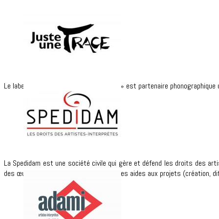
Le label indépendant « Juste une Trace » est partenaire phonographique d
La Spedidam est une société civile qui gère et défend les droits des a
des œuvres audiovisuelles, et accorde des aides aux projets (création, di