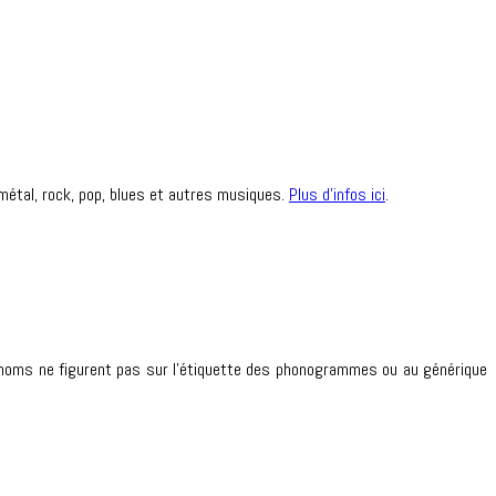
 métal, rock, pop, blues et autres musiques.
Plus d’infos ici
.
s noms ne figurent pas sur l’étiquette des phonogrammes ou au générique