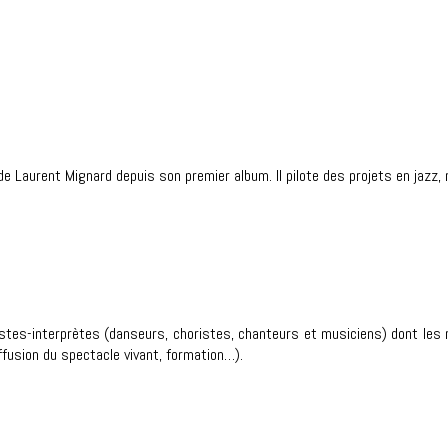
e Laurent Mignard depuis son premier album. Il pilote des projets en jazz,
rtistes-interprètes (danseurs, choristes, chanteurs et musiciens) dont le
ffusion du spectacle vivant, formation…).