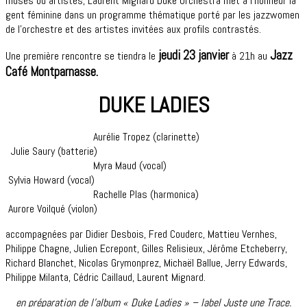
muses ou artistes, Laurent Mignard Duke Orchestra met à l‘honneur la
gent féminine dans un programme thématique porté par les jazzwomen
de l’orchestre et des artistes invitées aux profils contrastés.
jeudi 23 janvier
Jazz
Une première rencontre se tiendra le
à 21h au
Café Montparnasse.
DUKE LADIES
Aurélie Tropez (clarinette)
Julie Saury (batterie)
Myra Maud (vocal)
Sylvia Howard (vocal)
Rachelle Plas (harmonica)
Aurore Voilqué (violon)
accompagnées par Didier Desbois, Fred Couderc, Mattieu Vernhes,
Philippe Chagne, Julien Ecrepont, Gilles Relisieux, Jérôme Etcheberry,
Richard Blanchet, Nicolas Grymonprez, Michaël Ballue, Jerry Edwards,
Philippe Milanta, Cédric Caillaud, Laurent Mignard.
en préparation de l’album « Duke Ladies » – label Juste une Trace.