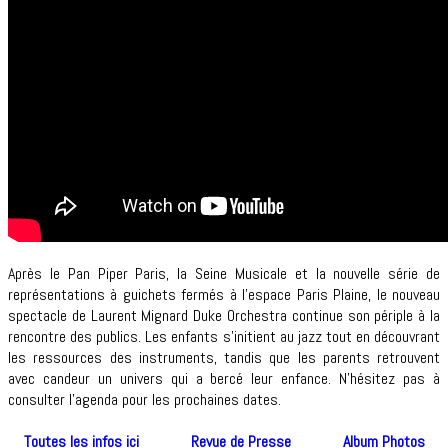
Après le Pan Piper Paris, la Seine Musicale et la nouvelle série de
représentations à guichets fermés à l’espace Paris Plaine, le nouveau
spectacle de Laurent Mignard Duke Orchestra continue son périple à la
rencontre des publics. Les enfants
s’initient au jazz tout en découvrant
les ressources des instruments, tandis que les parents retrouvent
avec candeur un univers qui a bercé leur enfance.
N’hésitez pas à
consulter l’agenda pour les prochaines dates.
Toutes les infos ici
Revue de Presse
Album Photos