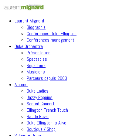
Laurent Mignard
Biographie
Conférences Duke Ellington
Conférences management
Duke Orchestra
Présentation
Spectacles
Répertoire
Musiciens
Parcours depuis 2003
Albums
Duke Ladies
Jazzy Poppins
Sacred Concert
Ellington French Touch
Battle Royal
Duke Ellington is Alive
Boutique / Shop
Videos – Presse